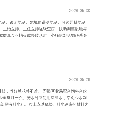
2026-05-30
轨制、诊断轨制、危境值讲演轨制、分级照拂轨制
、主治医师、主任医师逐级查房，扶助调整质地与
或磨真金不怕火成果畸形时，必须速即见知联系医
2026-05-28
技，养好兰花并不难。 即墨区业局配合饲料合伙
则减少至每月一次。浇水时应使用室温水，幸免冷水刺
，底部需有排水孔。盆土应以疏松、排水邃密的材料为