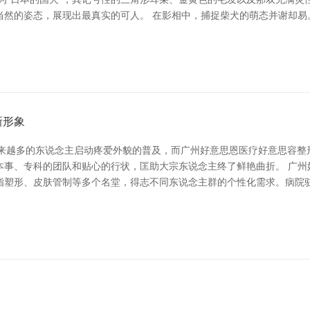
当然的姿态，展现出最真实的可人。 在影相中，捕捉柴犬的萌态并谢却易
新形象
，越来越多的东说念主启动疼爱外貌的普及，而广州好意思恩医疗好意思容
本事、专科的团队和贴心的行状，匡助大宗东说念主终了鲜艳曲折。 广州
脂塑形、皮肤管制等多个名堂，得志不同东说念主群的个性化需求。病院