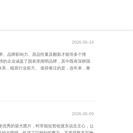
2026-06-14
有率、品牌影响力、居品性量及翻新才能等多个维
榜的企业涵盖了国表里闻明品牌，其中既有深耕国
系，稳居行业前方。 值得眷注的是，连年来，奢
2026-06-09
张优秀的柴犬图片，时常能短暂收拢东说念主心，让
灵性的大眼睛，组成了它独到的魔力。不管是憨态可掬