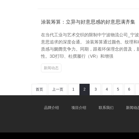
涂装筹算：立异与好意思感的好意思满齐集
在当代工业与艺术交织的限制中宁波物流公司_宁
意思追求的深度会通。 涂装筹算通过颜色、纹理
质感与阛阓竞争力。同期，跟着环保理念的普及，
性。3D打印、杜撰履行（VR）和增强
新闻动态
首页
上一页
1
2
3
4
5
6
品牌介绍
项目介绍
联系我们
新闻动