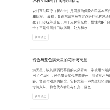
农村互助医疗门诊报销指南
农村互助医疗（新农合）是国度为保险农民基本医
和历程。 最初，参保东谈主员在定点医疗机构就诊
生了门诊统筹基金，用于支付常见病、慢性病的门
卡；三是保留好门诊病历、处方和收
新闻动态
粉色与蓝色满天星的花语与寓意
满天星，以其微弱而蕃昌的花朵著称，常被用作婚典
网 在色调中，粉色满天星代表着暖热、甜好意思
静、贤达与艰深的情谊。它标志着一种内敛却坚硬
专特兴味。粉色代表眷注与狂妄，蓝色
新闻动态