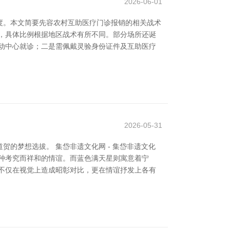
2026-06-01
度。本文简要先容农村互助医疗门诊报销的相关战术
间，具体比例根据地区战术有所不同。部分场所还诞
动中心就诊；二是需佩戴灵验身份证件及互助医疗
2026-05-31
的梦想选拔。 集岱非遗文化网 - 集岱非遗文化
种考究而祥和的情谊。而蓝色满天星则寓意着宁
不仅在视觉上造成昭彰对比，更在情谊抒发上各有