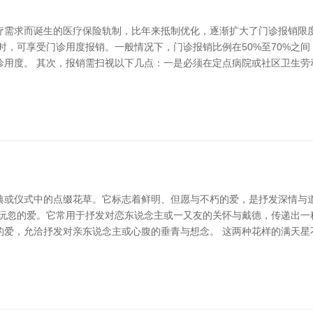
疗需求而诞生的医疗保险轨制，比年来抵制优化，逐渐扩大了门诊报销限
时，可享受门诊用度报销。一般情况下，门诊报销比例在50%至70%之
诊用度。 其次，报销需扫视以下几点：一是必须在定点病院或社区卫生劳
或仪式中的点缀花草。它标志着鲜明、但愿与不朽的爱，是抒发深情与道贺
与玩忽的爱。它常用于抒发对恋东说念主或一又友的关怀与戴德，传递出一
的爱，允洽抒发对亲东说念主或心腹的垂青与想念。 这两种花样的满天星