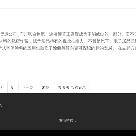
波货运公司_广川联合物流，涂装筹算正迟缓成为不能或缺的一部分。它不
和材料的私密诈骗，赋予居品特有的视觉推崇力。不管是汽车、电子居品已
新式环保涂料的应用也鼓吹了涂装筹算向更可捏续的标的发展。 在立异方
7
8
下一页
末页
共
8
页
75
条记录
态
友情链接：