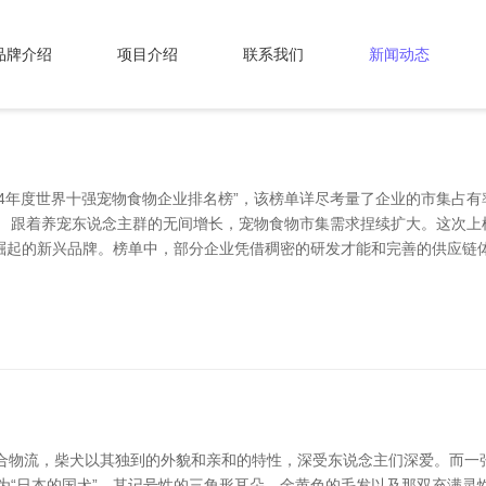
品牌介绍
项目介绍
联系我们
新闻动态
024年度世界十强宠物食物企业排名榜”，该榜单详尽考量了企业的市集占
。 跟着养宠东说念主群的无间增长，宠物食物市集需求捏续扩大。这次上
崛起的新兴品牌。榜单中，部分企业凭借稠密的研发才能和完善的供应链体
联合物流，柴犬以其独到的外貌和亲和的特性，深受东说念主们深爱。而一
为“日本的国犬”，其记号性的三角形耳朵、金黄色的毛发以及那双充满