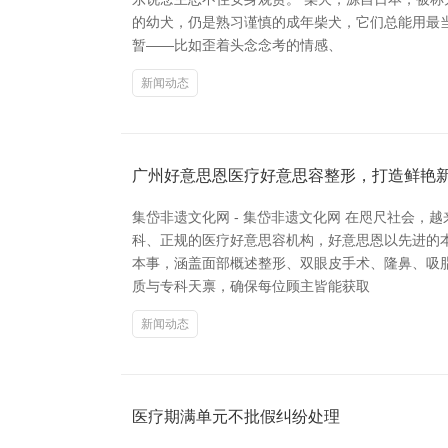
的幼犬，仍是熟习谨慎的成年柴犬，它们总能用最
暂——比如歪着头念念考的情感、
新闻动态
广州好意思恩医疗好意思容整形，打造鲜艳
集岱非遗文化网 - 集岱非遗文化网 在咫尺社会
科、正规的医疗好意思容机构，好意思恩以先进的
本事，涵盖面部概述整形、双眼皮手术、隆鼻、吸
质与专科天禀，确保每位顾主皆能获取
新闻动态
医疗期满单元不批假纠纷处理