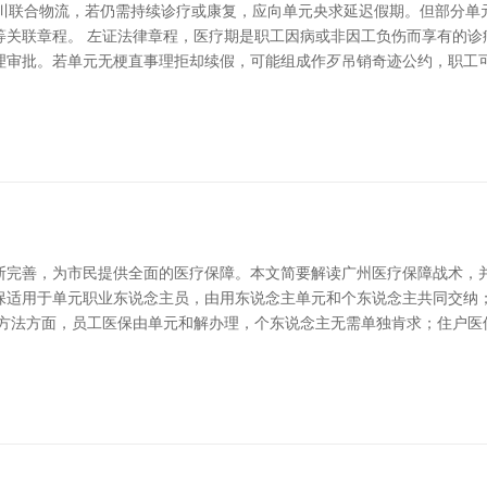
广川联合物流，若仍需持续诊疗或康复，应向单元央求延迟假期。但部分单
等关联章程。 左证法律章程，医疗期是职工因病或非因工负伤而享有的诊
理审批。若单元无梗直事理拒却续假，可能组成作歹吊销奇迹公约，职工可
断完善，为市民提供全面的医疗保障。本文简要解读广州医疗保障战术，并
保适用于单元职业东说念主员，由用东说念主单元和个东说念主共同交纳
保方法方面，员工医保由单元和解办理，个东说念主无需单独肯求；住户医