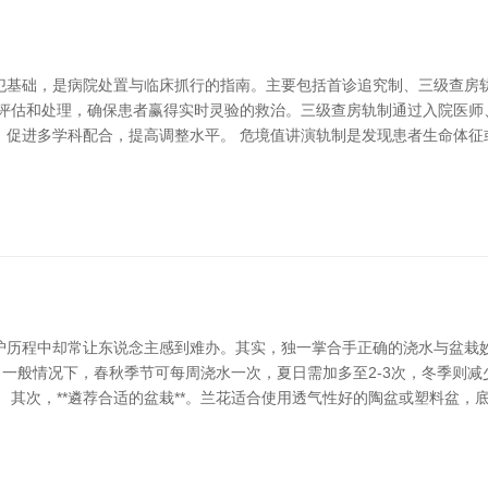
犯基础，是病院处置与临床抓行的指南。主要包括首诊追究制、三级查房
面评估和处理，确保患者赢得实时灵验的救治。三级查房轨制通过入院医师
，促进多学科配合，提高调整水平。 危境值讲演轨制是发现患者生命体征
护历程中却常让东说念主感到难办。其实，独一掌合手正确的浇水与盆栽妙
积水。一般情况下，春秋季节可每周浇水一次，夏日需加多至2-3次，冬季
 其次，**遴荐合适的盆栽**。兰花适合使用透气性好的陶盆或塑料盆