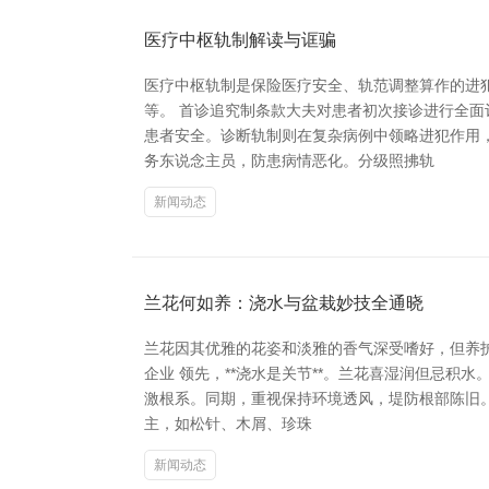
医疗中枢轨制解读与诓骗
医疗中枢轨制是保险医疗安全、轨范调整算作的进
等。 首诊追究制条款大夫对患者初次接诊进行全
患者安全。诊断轨制则在复杂病例中领略进犯作用
务东说念主员，防患病情恶化。分级照拂轨
新闻动态
兰花何如养：浇水与盆栽妙技全通晓
兰花因其优雅的花姿和淡雅的香气深受嗜好，但养
企业 领先，**浇水是关节**。兰花喜湿润但忌
激根系。同期，重视保持环境透风，堤防根部陈旧。
主，如松针、木屑、珍珠
新闻动态