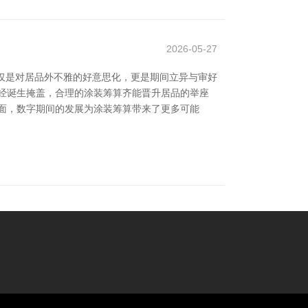
2026-05-27
仅是对居品外不雅的好意思化，更是期间立异与审好
经诞生掩盖，合理的涂装筹算齐能晋升居品的举座
面，数字期间的发展为涂装筹算带来了更多可能