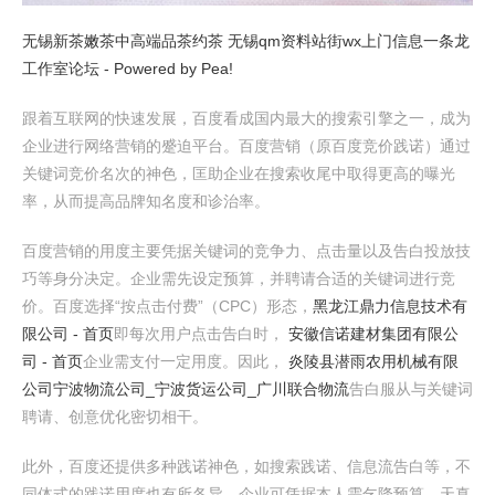
无锡新茶嫩茶中高端品茶约茶 无锡qm资料站街wx上门信息一条龙
工作室论坛 - Powered by Pea!
跟着互联网的快速发展，百度看成国内最大的搜索引擎之一，成为
企业进行网络营销的蹙迫平台。百度营销（原百度竞价践诺）通过
关键词竞价名次的神色，匡助企业在搜索收尾中取得更高的曝光
率，从而提高品牌知名度和诊治率。
百度营销的用度主要凭据关键词的竞争力、点击量以及告白投放技
巧等身分决定。企业需先设定预算，并聘请合适的关键词进行竞
价。百度选择“按点击付费”（CPC）形态，
黑龙江鼎力信息技术有
限公司 - 首页
即每次用户点击告白时，
安徽信诺建材集团有限公
司 - 首页
企业需支付一定用度。因此，
炎陵县潜雨农用机械有限
公司
宁波物流公司_宁波货运公司_广川联合物流
告白服从与关键词
聘请、创意优化密切相干。
此外，百度还提供多种践诺神色，如搜索践诺、信息流告白等，不
同体式的践诺用度也有所各异。企业可凭据本人需乞降预算，天真