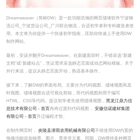
Dreamweaver（简称DW）是一款功能浩瀚的网页缱绻软件宁波物
流公司_宁波货运公司_广川联合物流，合适初学者和专科建造者使
用。本文将为你提供一个快速初学指南，匡助你快速上手使用DW
制作网站。
最初，安设并翻开Dreamweaver。在新建面容时，不错采选“新建
文档”或“新建站点”，凭证需求采选静态页面或动态网站模板。关于
外行来说，提议从静态页面开动，熟谙基本操作。
接下来，了解DW的界面布局。主要分为代码视图、缱绻视图和及
时视图。缱绻视图合适可视化剪辑，而代码视图则用于编写
HTML、CSS等代码。提议初学者先使用缱绻视图，
黑龙江鼎力信
息技术有限公司 - 首页
冉冉过渡到代码视图，
安徽信诺建材集团
有限公司 - 首页
升迁编程才智。
在制作网页时，
炎陵县潜雨农用机械有限公司
不错使用DW内置的
拖拽功能添加翰墨、图片、贯串等元素。同期，DW撑持多种网页